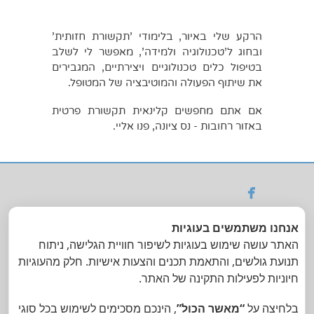
הרקע שלי באיור, בלימודי 'תקשורת חזותית'
ובחוג ל'טכנולוגיה ולמידה', מאפשר לי לשלב
בטיפול כלים טכנולוגיים ויצירתיים, המגבירים
את שיתוף הפעולה והמוטיבציה של המטופל.
אם אתם מחפשים קלינאית תקשורת פרטית
באזור רחובות - נס ציונה, פנו אליי.

ניתן לקבל החזר
אנחנו משתמשים בעוגיות
מקופות החולים | הסדר
האתר עושה שימוש בעוגיות לשיפור חוויית הגלישה, ניתוח
עם ביטוח בי וול
תנועת גולשים, והתאמת תכנים והצעות אישיות. חלק מהעוגיות
חיוניות לפעילות התקינה של האתר.
טלפון: 054-7909147 | דואר
אלקטרוני :
tmrlabin@gmail.com
|
בלחיצה על
“מאשר הכול”
, הינכם מסכימים לשימוש בכל סוגי