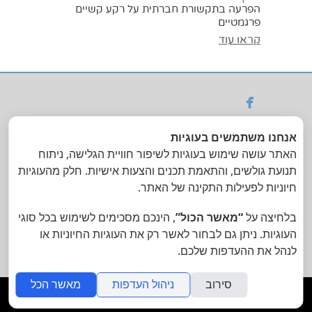
הפרעה בתקשורת חברתית על רקע קשיים
פרגמטיים
קראו עוד

ניתן לקבל החזר
אנחנו משתמשים בעוגיות
מקופות החולים | הסדר
האתר עושה שימוש בעוגיות לשיפור חוויית הגלישה, ניתוח
עם ביטוח בי וול
תנועת גולשים, והתאמת תכנים והצעות אישיות. חלק מהעוגיות
חיוניות לפעילות התקינה של האתר.
טלפון: 054-7909147 | דואר
אלקטרוני :
tmrlabin@gmail.com
|
בלחיצה על
“מאשר הכול”
, הינכם מסכימים לשימוש בכל סוגי
כתובת: שכונת המדע, רחובות
העוגיות. ניתן גם לבחור לאשר רק את העוגיות החיוניות או
לנהל את ההעדפות שלכם.
תמר לבין-שרון - עיצוב ואיור
סירוב
ניהול העדפות
מאשר הכל
folyou
מערכת להקמת אתרים