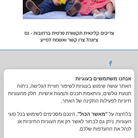
צריכים קלינאית תקשורת פרטית ברחובות - נס
ציונה? צרו קשר ואשמח לסייע

ניתן לקבל החזר
אנחנו משתמשים בעוגיות
מקופות החולים | הסדר
האתר עושה שימוש בעוגיות לשיפור חוויית הגלישה, ניתוח
עם ביטוח בי וול
תנועת גולשים, והתאמת תכנים והצעות אישיות. חלק מהעוגיות
חיוניות לפעילות התקינה של האתר.
טלפון: 054-7909147 | דואר
אלקטרוני :
tmrlabin@gmail.com
|
בלחיצה על
“מאשר הכול”
, הינכם מסכימים לשימוש בכל סוגי
כתובת: שכונת המדע, רחובות
העוגיות. ניתן גם לבחור לאשר רק את העוגיות החיוניות או
לנהל את ההעדפות שלכם.
תמר לבין-שרון - עיצוב ואיור